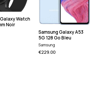
Galaxy Watch
mm Noir
Samsung Galaxy A53
5G 128 Go Bleu
Samsung
Sam
€
229.00
256 
Sams
€
74