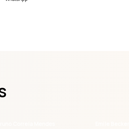
s
runo Correia Mendes
Emile Becke