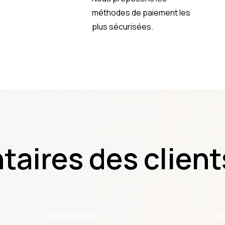
méthodes de paiement les
plus sécurisées.
ires des client
Eric Fixmer
B