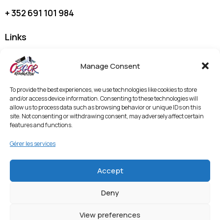
+ 352 691 101 984
Links
Home
Manage Consent
À Propos
Nos Prestations
To provide the best experiences, we use technologies like cookies to store
and/or access device information. Consenting to these technologies will
Shop
allow us to process data such as browsing behavior or unique IDs on this
Contactez-nous
site. Not consenting or withdrawing consent, may adversely affect certain
features and functions.
Politique de Confidentialité et Mentions Légales
Gérer les services
Termes & Conditions
Politique de Protection des Données et
Vidéosurveillance
Accept
Deny
Entrer en contact
View preferences