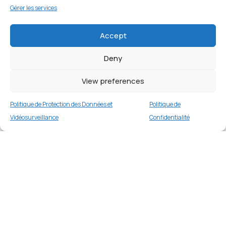
Gérer les services
Accept
Deny
View preferences
Politique de Protection des Données et
Politique de
Vidéosurveillance
Confidentialité
APPLE IPHONE 12 PRO 128GB WHITE
Merci
1 en stock
€
439.00
Merci de votre visite et de votre fidélité.
Buy now