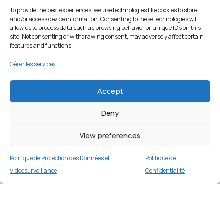
To provide the best experiences, we use technologies like cookies to store
and/or access device information. Consenting to these technologies will
allow us to process data such as browsing behavior or unique IDs on this
site. Not consenting or withdrawing consent, may adversely affect certain
features and functions.
Gérer les services
Accept
Deny
Apple MacBook Air M2 13″ 8 Go 256 Go SSD
View preferences
1 en stock
Politique de Protection des Données et
Politique de
€
899.00
Buy now
Vidéosurveillance
Confidentialité
Merci