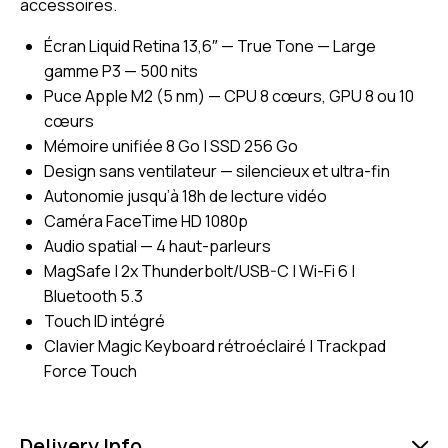
accessoires.
Écran Liquid Retina 13,6″ — True Tone — Large
gamme P3 — 500 nits
Puce Apple M2 (5 nm) — CPU 8 cœurs, GPU 8 ou 10
cœurs
Mémoire unifiée 8 Go | SSD 256 Go
Design sans ventilateur — silencieux et ultra-fin
Autonomie jusqu’à 18h de lecture vidéo
Caméra FaceTime HD 1080p
Audio spatial — 4 haut-parleurs
MagSafe | 2x Thunderbolt/USB-C | Wi-Fi 6 |
Bluetooth 5.3
Touch ID intégré
Clavier Magic Keyboard rétroéclairé | Trackpad
Force Touch
Delivery Info