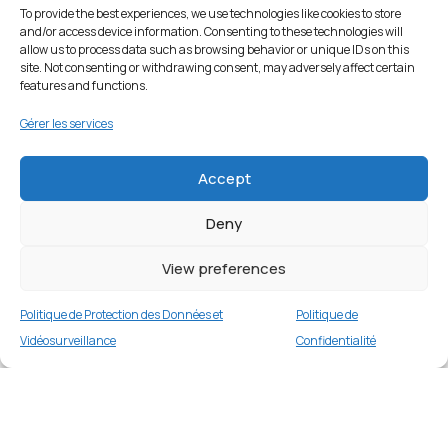
To provide the best experiences, we use technologies like cookies to store
and/or access device information. Consenting to these technologies will
allow us to process data such as browsing behavior or unique IDs on this
site. Not consenting or withdrawing consent, may adversely affect certain
features and functions.
Gérer les services
Accept
Deny
View preferences
Politique de Protection des Données et
Politique de
Vidéosurveillance
Confidentialité
Coque TPU pour Samsung Galaxy S21 Ultra
5G – Blanc
Merci
2 en stock