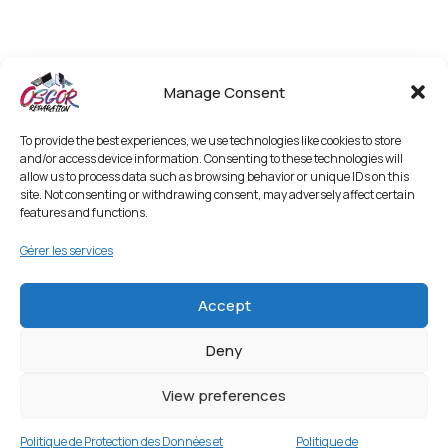
Manage Consent
To provide the best experiences, we use technologies like cookies to store
and/or access device information. Consenting to these technologies will
allow us to process data such as browsing behavior or unique IDs on this
site. Not consenting or withdrawing consent, may adversely affect certain
features and functions.
Gérer les services
Accept
Deny
Coque de protection pour Samsung Galaxy
S23 Ultra – Rose
View preferences
1 en stock
Politique de Protection des Données et
Politique de