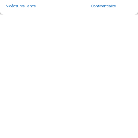
€
16.99
Buy now
Vidéosurveillance
Confidentialité
Merci
Merci de votre visite et de votre fidélité.