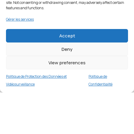
site. Not consenting or withdrawing consent, may adversely affect certain
features and functions.
Gérer les services
Accept
Deny
View preferences
Politique de Protection des Données et
Politique de
Vidéosurveillance
Confidentialité
Coque MagSafe MF-006 PROTECT pour
Apple iPhone 14 Pro – Noir
Merci
1 en stock
€
16.99
Merci de votre visite et de votre fidélité.
Buy now