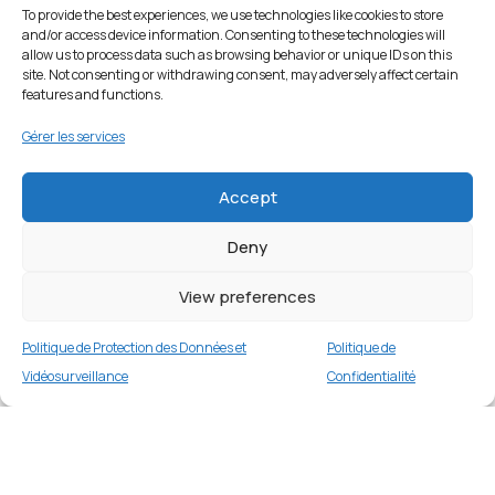
To provide the best experiences, we use technologies like cookies to store
and/or access device information. Consenting to these technologies will
allow us to process data such as browsing behavior or unique IDs on this
site. Not consenting or withdrawing consent, may adversely affect certain
features and functions.
Gérer les services
Accept
Deny
View preferences
Politique de Protection des Données et
Politique de
Vidéosurveillance
Confidentialité
Coque dégradé pour iPhone 14 6,1 pouces –
Violet/Bleu
Merci
1 en stock