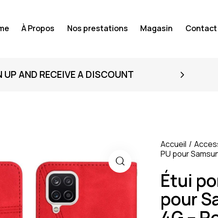
me
À Propos
Nos prestations
Magasin
Contact
N UP AND RECEIVE A DISCOUNT
Accueil
Acces
PU pour Samsun
Étui po
pour S
4G – R