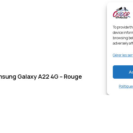
To provide th
device infor
browsing beh
adversely af
Gérer les ser
A
Samsung Galaxy A22 4G – Rouge
Politiqu
Links
Ent