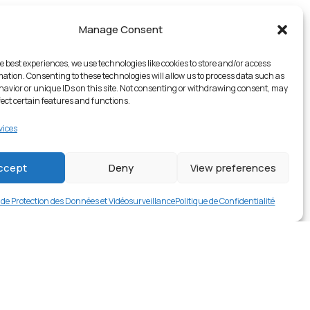
Manage Consent
e best experiences, we use technologies like cookies to store and/or access
mation. Consenting to these technologies will allow us to process data such as
avior or unique IDs on this site. Not consenting or withdrawing consent, may
fect certain features and functions.
vices
1 en stock
ccept
Deny
View preferences
€
17.99
Buy now
e de Protection des Données et Vidéosurveillance
Politique de Confidentialité
rer en contact