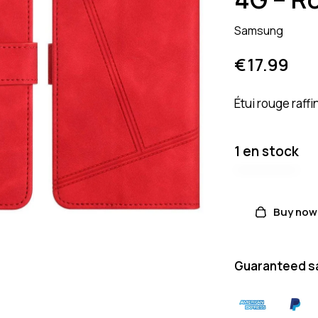
Samsung
€
17.99
Étui rouge raff
1 en stock
Buy now
Guaranteed s