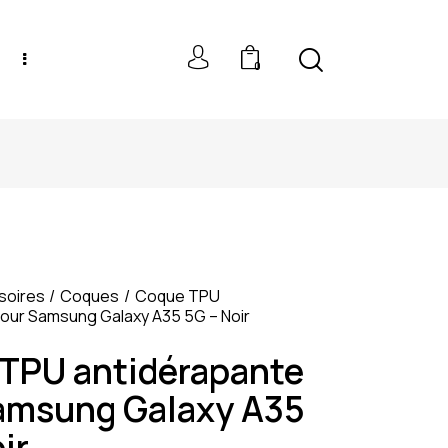
0
GET 10% OFF YOUR FIRST PURCHASE
soires
Coques
Coque TPU
our Samsung Galaxy A35 5G – Noir
TPU antidérapante
amsung Galaxy A35
ir