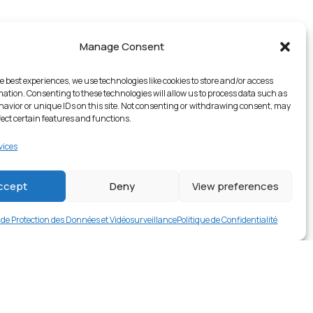
Manage Consent
e best experiences, we use technologies like cookies to store and/or access
mation. Consenting to these technologies will allow us to process data such as
avior or unique IDs on this site. Not consenting or withdrawing consent, may
fect certain features and functions.
vices
ccept
Deny
View preferences
e de Protection des Données et Vidéosurveillance
Politique de Confidentialité
1 en stock
€
16.99
Buy now
rer en contact