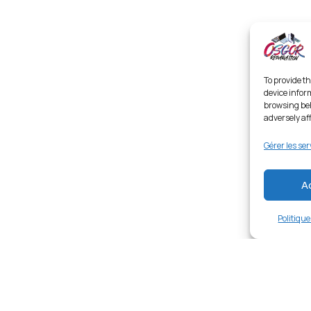
To provide th
device infor
browsing beh
adversely af
Gérer les ser
A
Politiqu
ung Galaxy A35 5G – Noir
Links
Ent