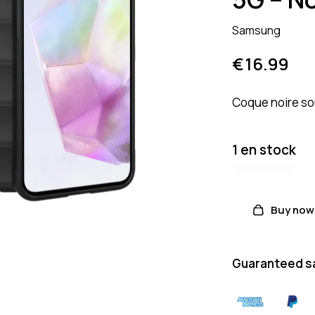
Samsung
€
16.99
Coque noire sou
1 en stock
Buy now
Guaranteed s