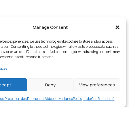
Manage Consent
e best experiences, we use technologies like cookies to store and/or access
mation. Consenting to these technologies will allow us to process data such as
avior or unique IDs on this site. Not consenting or withdrawing consent, may
fect certain features and functions.
vices
1 en stock
ccept
Deny
View preferences
€
9.99
Buy now
e de Protection des Données et Vidéosurveillance
Politique de Confidentialité