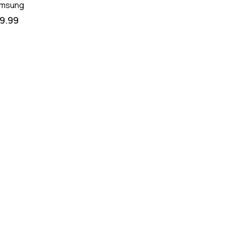
msung
19.99