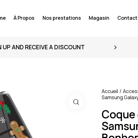
me
À Propos
Nos prestations
Magasin
Contact
N UP AND RECEIVE A DISCOUNT
Accueil
Acces
Samsung Galaxy
Coque 
Samsun
Bonhom