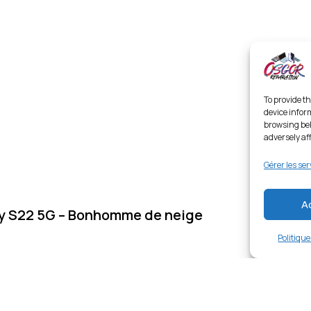
To provide th
device infor
browsing beh
adversely af
Gérer les ser
A
y S22 5G – Bonhomme de neige
Politiqu