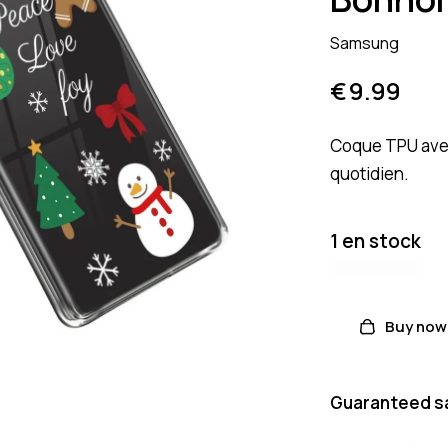
Samsung
€
9.99
Coque TPU ave
quotidien.
1 en stock
Buy now
Guaranteed s