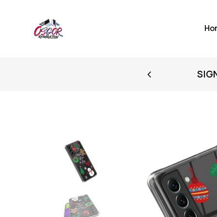
Ho
FIRST PURCHASE
SIG