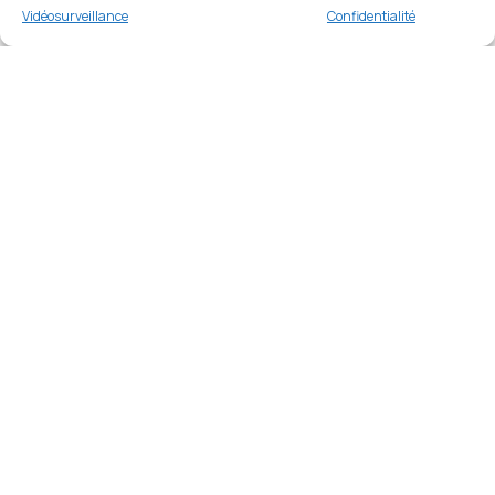
Buy now
Vidéosurveillance
Confidentialité
Merci
Merci de votre visite et de votre fidélité.