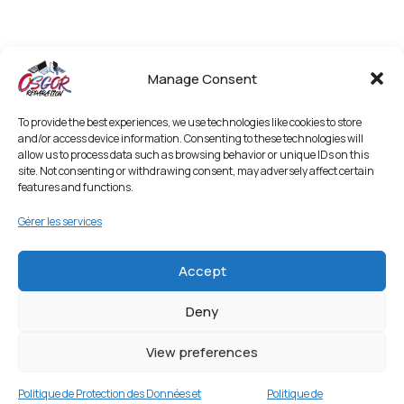
Manage Consent
To provide the best experiences, we use technologies like cookies to store
and/or access device information. Consenting to these technologies will
allow us to process data such as browsing behavior or unique IDs on this
site. Not consenting or withdrawing consent, may adversely affect certain
features and functions.
Gérer les services
Accept
Deny
Étui en cuir PU pour Samsung Galaxy S23 5G
avec support rabattable et portefeuille – Noir
View preferences
1 en stock
Politique de Protection des Données et
Politique de
€
17.99