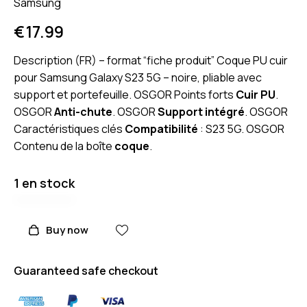
Samsung
€
17.99
Description (FR) – format “fiche produit” Coque PU cuir
pour Samsung Galaxy S23 5G – noire, pliable avec
support et portefeuille. OSGOR Points forts
Cuir PU
.
OSGOR
Anti-chute
. OSGOR
Support intégré
. OSGOR
Caractéristiques clés
Compatibilité
: S23 5G. OSGOR
Contenu de la boîte
coque
.
1 en stock
Buy now
Guaranteed safe checkout