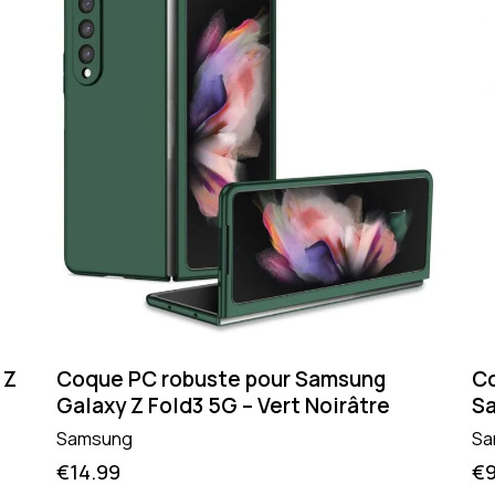
 Z
Coque PC robuste pour Samsung
Co
Galaxy Z Fold3 5G – Vert Noirâtre
Sa
Samsung
Sa
€
14.99
€