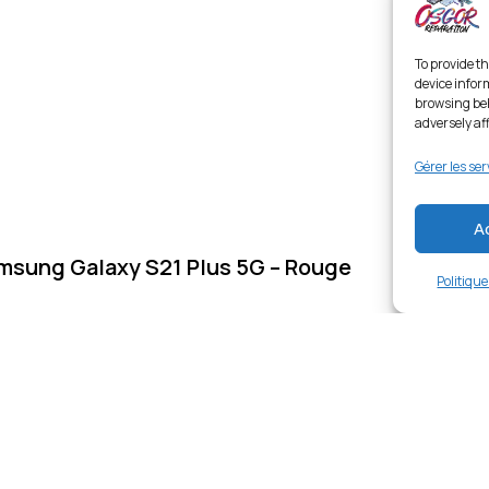
To provide th
device infor
browsing beh
adversely af
Gérer les ser
A
msung Galaxy S21 Plus 5G – Rouge
Politiqu
Links
Ent
Home