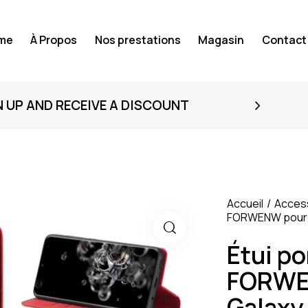
me
À Propos
Nos prestations
Magasin
Contact
N UP AND RECEIVE A DISCOUNT
Accueil
Acces
FORWENW pour S
Étui po
FORWE
Galaxy 