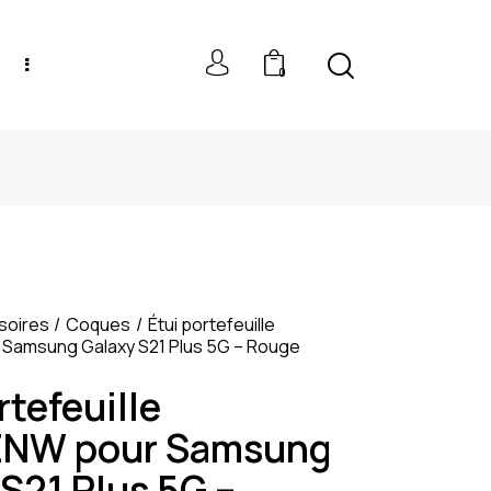
0
NEW MODELS: UP TO 60% OFF
soires
Coques
Étui portefeuille
amsung Galaxy S21 Plus 5G – Rouge
rtefeuille
NW pour Samsung
S21 Plus 5G –