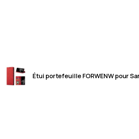
Étui portefeuille FORWENW pour Sa
Merci
Magasin
Merci de votre visite et de votre
LUXEMBOURG