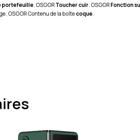
e portefeuille
. OSGOR
Toucher cuir
. OSGOR
Fonction s
uge. OSGOR Contenu de la boîte
coque
.
aires