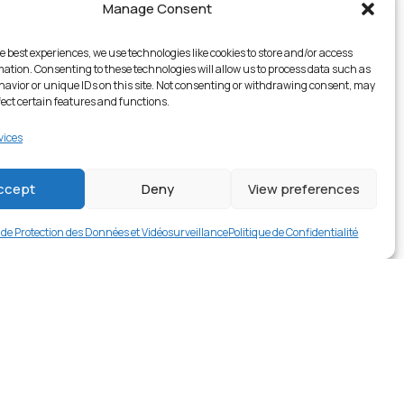
Manage Consent
e best experiences, we use technologies like cookies to store and/or access
mation. Consenting to these technologies will allow us to process data such as
avior or unique IDs on this site. Not consenting or withdrawing consent, may
fect certain features and functions.
vices
ccept
Deny
View preferences
€
16.99
Rupture de stock
e de Protection des Données et Vidéosurveillance
Politique de Confidentialité
rer en contact