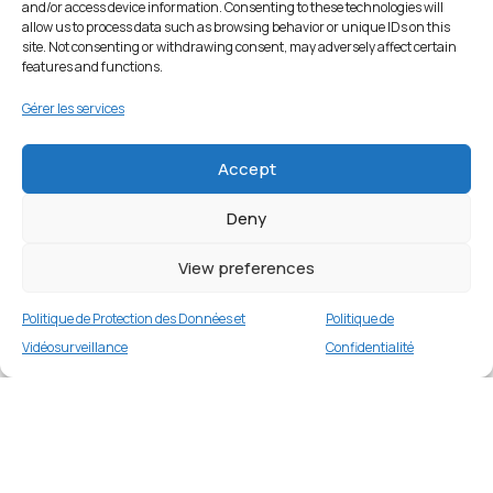
and/or access device information. Consenting to these technologies will
allow us to process data such as browsing behavior or unique IDs on this
site. Not consenting or withdrawing consent, may adversely affect certain
features and functions.
Gérer les services
Accept
Deny
View preferences
Housse de Protection IP011 PROTECT pour
Samsung Galaxy S26 S942 Noir
Politique de Protection des Données et
Politique de
Vidéosurveillance
Confidentialité
€
16.99
Rupture de stock
Merci