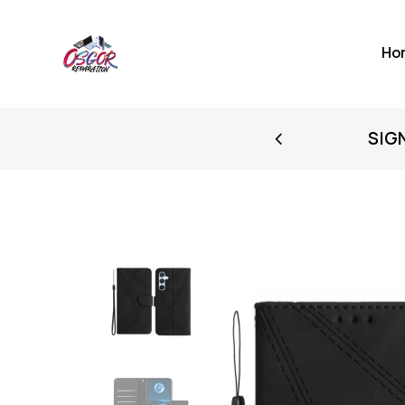
Ho
FIRST PURCHASE
SIG