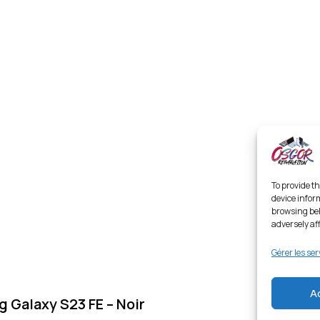
To provide th
device infor
browsing beh
adversely af
Gérer les ser
A
 Galaxy S23 FE – Noir