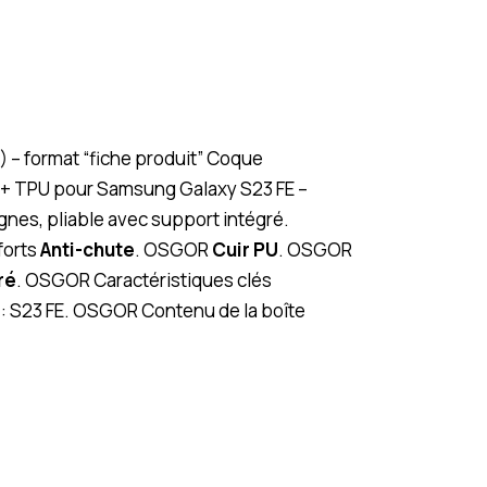
) – format “fiche produit” Coque
U + TPU pour Samsung Galaxy S23 FE –
lignes, pliable avec support intégré.
forts
Anti-chute
. OSGOR
Cuir PU
. OSGOR
ré
. OSGOR Caractéristiques clés
: S23 FE. OSGOR Contenu de la boîte