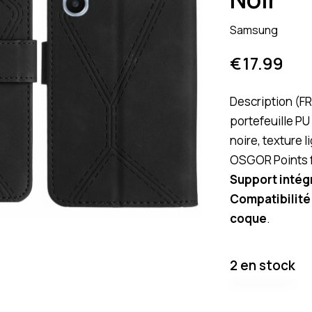
Samsung
€
17.99
Description (FR
portefeuille P
noire, texture 
OSGOR Points 
Support intég
Compatibilité
coque
.
2 en stock