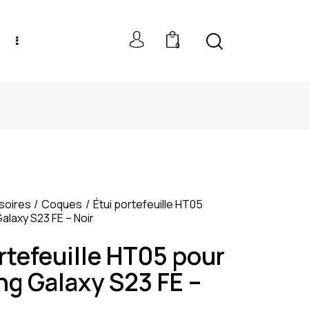
0
NEW MODELS: UP TO 60% OFF
soires
Coques
Étui portefeuille HT05
laxy S23 FE – Noir
rtefeuille HT05 pour
g Galaxy S23 FE –