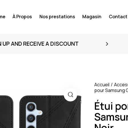
me
À Propos
Nos prestations
Magasin
Contact
N UP AND RECEIVE A DISCOUNT
Accueil
Acces
pour Samsung Ga
Étui po
Samsun
Noir