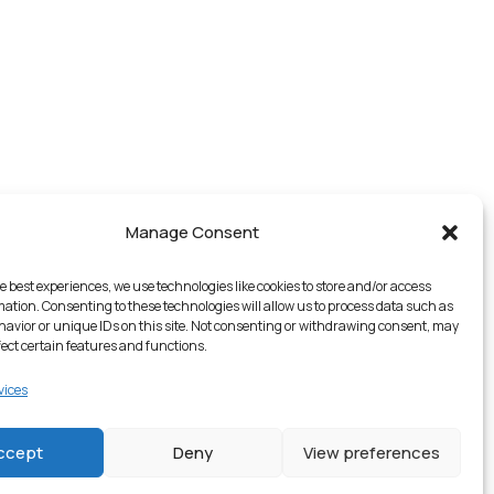
Manage Consent
e best experiences, we use technologies like cookies to store and/or access
mation. Consenting to these technologies will allow us to process data such as
avior or unique IDs on this site. Not consenting or withdrawing consent, may
fect certain features and functions.
vices
2 en stock
ccept
Deny
View preferences
€
17.99