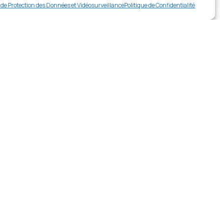
Buy now
e de Protection des Données et Vidéosurveillance
Politique de Confidentialité
rer en contact