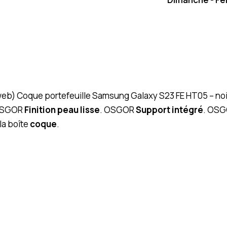
(web) Coque portefeuille Samsung Galaxy S23 FE HT05 – noire
OSGOR
Finition peau lisse
. OSGOR
Support intégré
. OSG
la boîte
coque
.