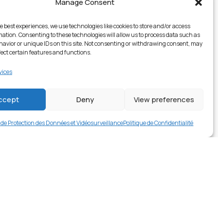
Manage Consent
e best experiences, we use technologies like cookies to store and/or access
mation. Consenting to these technologies will allow us to process data such as
avior or unique IDs on this site. Not consenting or withdrawing consent, may
fect certain features and functions.
vices
1 en stock
ccept
Deny
View preferences
€
16.99
Buy now
e de Protection des Données et Vidéosurveillance
Politique de Confidentialité
rer en contact