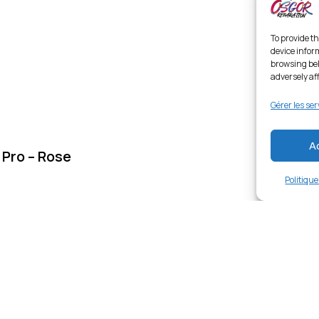
To provide th
device infor
browsing beh
adversely af
Gérer les ser
A
 Pro – Rose
Politiqu
Links
Ent
Home