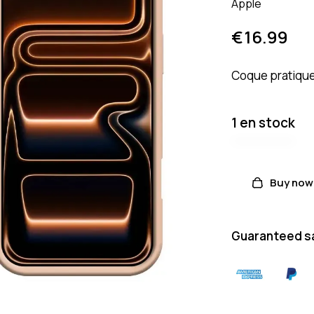
Apple
€
16.99
Coque pratique
1 en stock
Buy now
Guaranteed s