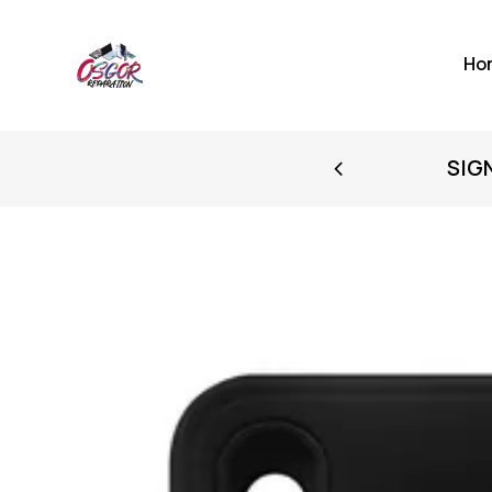
Ho
FIRST PURCHASE
SIG