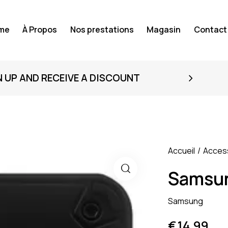
me
À Propos
Nos prestations
Magasin
Contact
N UP AND RECEIVE A DISCOUNT
Accueil
Acces
Samsun
Samsung
€
14.99