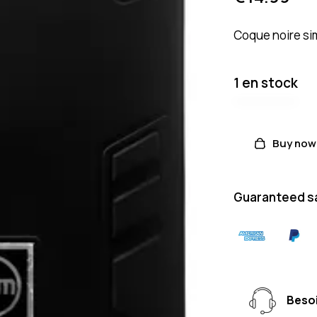
Coque noire sim
1 en stock
Buy now
Guaranteed s
Besoi