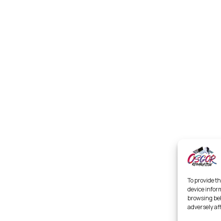
To provide th
device infor
browsing beh
adversely af