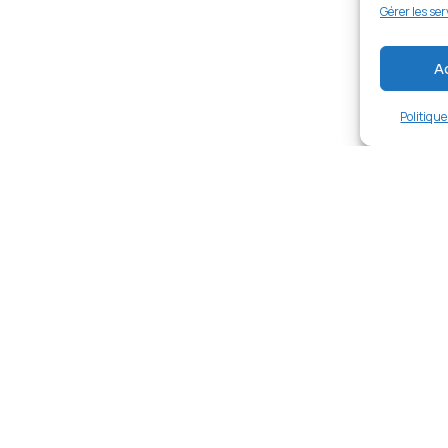
Gérer les ser
A
Politiqu
Links
Ent
Home
rg,
À Propos
Nos Prestations
Shop