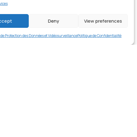
vices
1 en stock
ccept
Deny
View preferences
€
14.99
Buy now
e de Protection des Données et Vidéosurveillance
Politique de Confidentialité
rer en contact