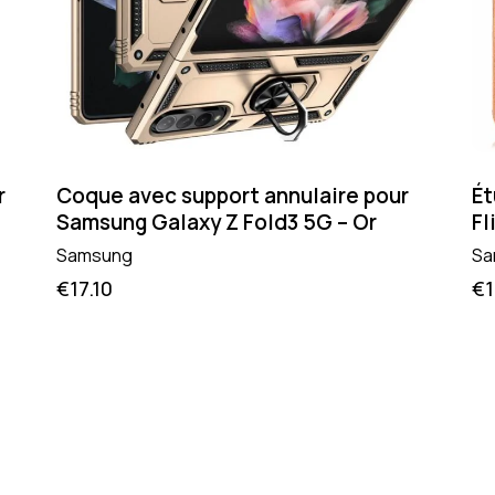
r
Coque avec support annulaire pour
Ét
Samsung Galaxy Z Fold3 5G – Or
Fl
Samsung
Sa
€
17.10
€