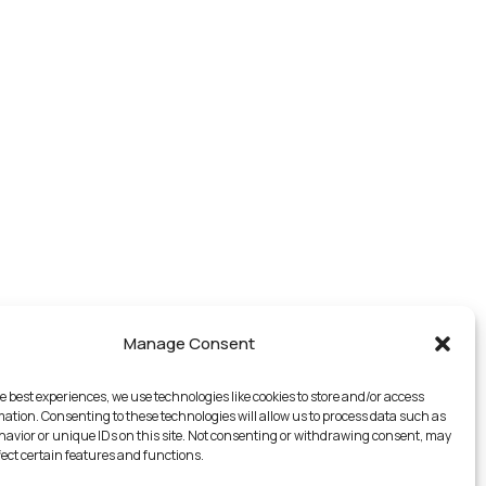
Manage Consent
e best experiences, we use technologies like cookies to store and/or access
mation. Consenting to these technologies will allow us to process data such as
avior or unique IDs on this site. Not consenting or withdrawing consent, may
fect certain features and functions.