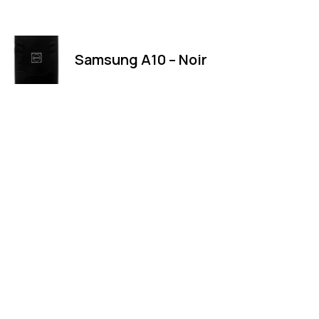
Samsung A10 – Noir
Merci
Magasin
Merci de votre visite et de votre
LUXEMBOURG
fidélité.
21 Rte de Luxembou
4761 Pétange
info@osgor.lu