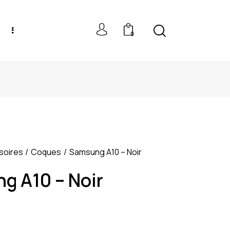
0
NEW MODELS: UP TO 60% OFF
soires
Coques
Samsung A10 – Noir
g A10 – Noir