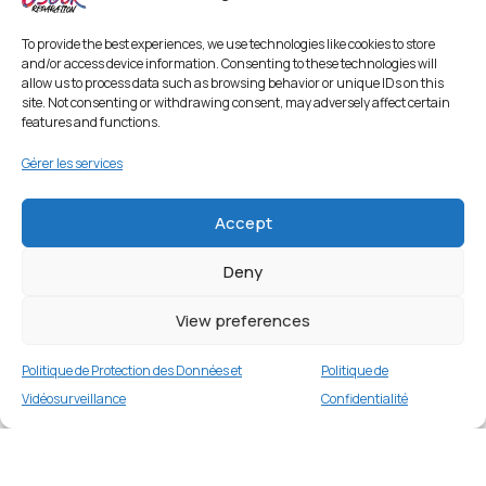
To provide the best experiences, we use technologies like cookies to store
and/or access device information. Consenting to these technologies will
allow us to process data such as browsing behavior or unique IDs on this
site. Not consenting or withdrawing consent, may adversely affect certain
features and functions.
Gérer les services
Accept
Deny
Coque avec support pour Samsung Galaxy
S21 Plus 5G – Argent
View preferences
1 en stock
Politique de Protection des Données et
Politique de
€
16.99
Buy now
Vidéosurveillance
Confidentialité