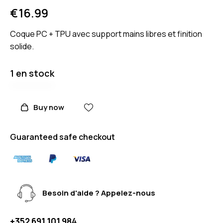
€
16.99
Coque PC + TPU avec support mains libres et finition
solide.
1 en stock
Buy now
Guaranteed safe checkout
Besoin d'aide ? Appelez-nous
+352 691 101 984