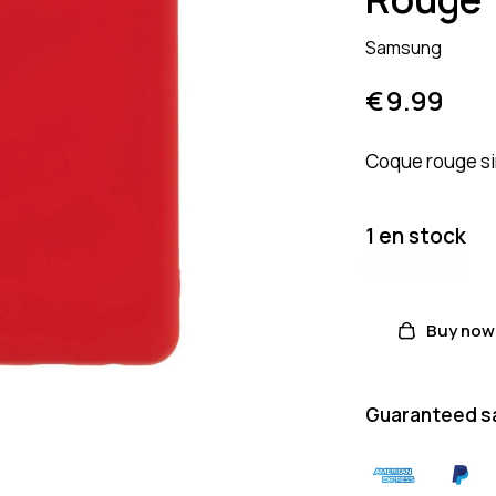
Samsung
€
9.99
Coque rouge si
1 en stock
Buy now
Guaranteed s