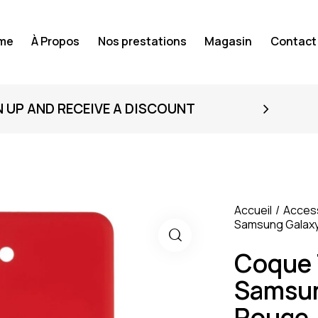
me
À Propos
Nos prestations
Magasin
Contact
N UP AND RECEIVE A DISCOUNT
Accueil
Acces
Samsung Galaxy
Coque 
Samsun
Rouge