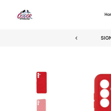
Ho
FIRST PURCHASE
SIG