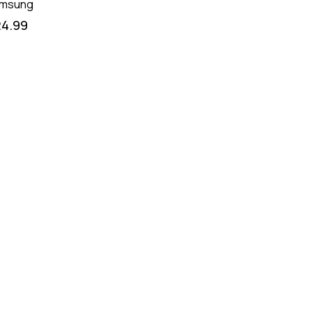
msung
24.99