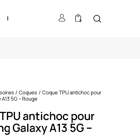
0
NEW MODELS: UP TO 60% OFF
soires
Coques
Coque TPU antichoc pour
 A13 5G – Rouge
TPU antichoc pour
g Galaxy A13 5G –