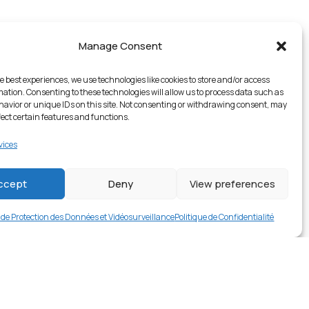
Manage Consent
e best experiences, we use technologies like cookies to store and/or access
mation. Consenting to these technologies will allow us to process data such as
avior or unique IDs on this site. Not consenting or withdrawing consent, may
fect certain features and functions.
vices
1 en stock
ccept
Deny
View preferences
€
9.99
Buy now
e de Protection des Données et Vidéosurveillance
Politique de Confidentialité
rer en contact