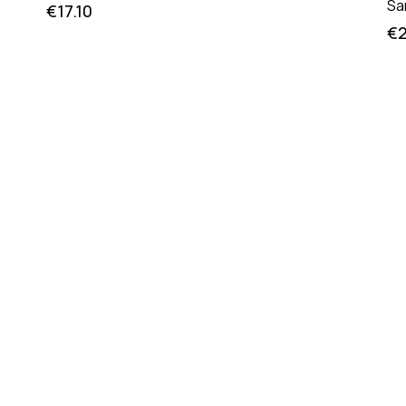
Sa
€
17.10
€