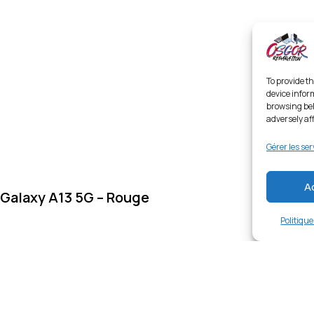
To provide th
device infor
browsing beh
adversely af
Gérer les ser
A
Galaxy A13 5G – Rouge
Politiqu
Links
Ent