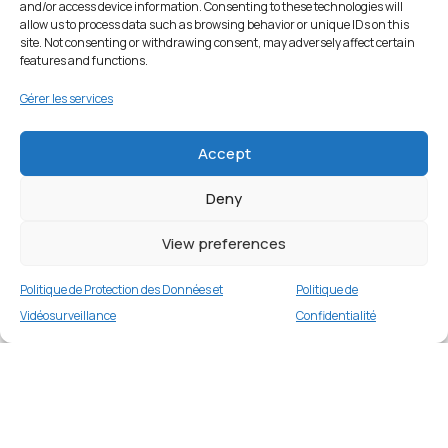
and/or access device information. Consenting to these technologies will
allow us to process data such as browsing behavior or unique IDs on this
site. Not consenting or withdrawing consent, may adversely affect certain
features and functions.
Gérer les services
Accept
Deny
View preferences
Politique de Protection des Données et
Politique de
Vidéosurveillance
Confidentialité
Étui en cuir retro pour iPhone 13 Pro Max 6,7
pouces – Noir
Merci
3 en stock
€
17.99