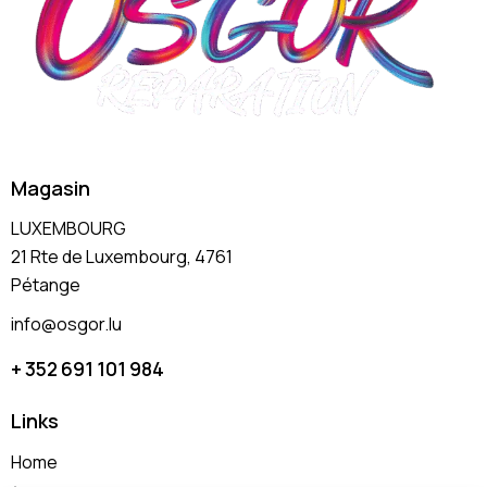
Magasin
LUXEMBOURG
21 Rte de Luxembourg, 4761
Pétange
info@osgor.lu
+ 352 691 101 984
Links
Home