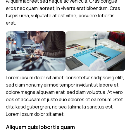
Aliquam laoreet sed neque ac vehicula. Cras congue
eros nec quam laoreet, in viverra erat bibendum. Cras
turpis urna, vulputate at est vitae, posuere lobortis
erat.
Lorem ipsum dolor sit amet, consetetur sadipscing elitr,
sed diam nonumy eirmod tempor invidunt ut labore et
dolore magna aliquyam erat, sed diam voluptua. At vero
eos et accusam et justo duo dolores et ea rebum. Stet
clita kasd gubergren, no sea takimata sanctus est
Lorem ipsum dolor sit amet.
Aliquam quis lobortis quam