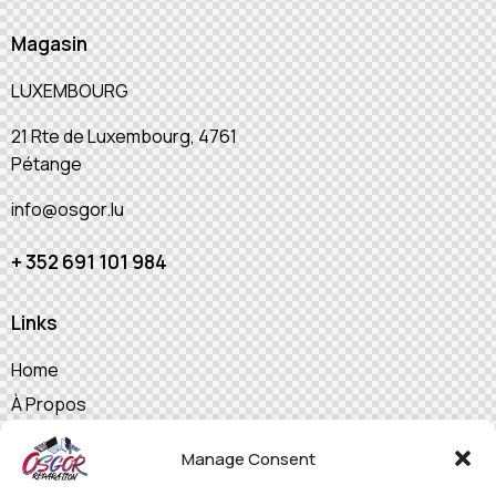
Magasin
LUXEMBOURG
21 Rte de Luxembourg, 4761
Pétange
info@osgor.lu
+ 352 691 101 984
Links
Home
À Propos
Nos Prestations
Manage Consent
Shop