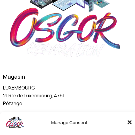
Magasin
LUXEMBOURG
21 Rte de Luxembourg, 4761
Pétange
info@osgor.lu
Manage Consent
+ 352 691 101 984