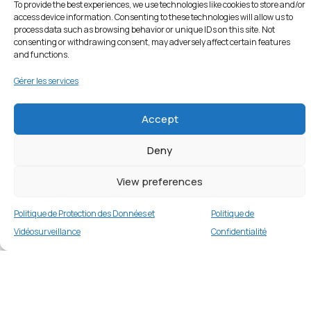
To provide the best experiences, we use technologies like cookies to store and/or
Links
access device information. Consenting to these technologies will allow us to
process data such as browsing behavior or unique IDs on this site. Not
Home
consenting or withdrawing consent, may adversely affect certain features
and functions.
À Propos
Gérer les services
Nos Prestations
Shop
Accept
Contactez-nous
Deny
Politique de Confidentialité et Mentions Légales
Termes & Conditions
View preferences
Politique de Protection des Données et
Vidéosurveillance
Politique de Protection des Données et
Politique de
Vidéosurveillance
Confidentialité
Entrer en contact