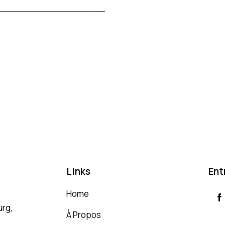
Links
Ent
Home
rg,
À Propos