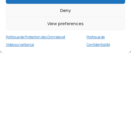
Deny
View preferences
Politique de Protection des Données et
Politique de
Vidéosurveillance
Confidentialité
Étui pour iPad 10,9 pouces
Merci
1 en stock
€
19.99
Merci de votre visite et de votre fidélité.
Buy now