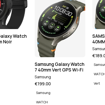
alaxy Watch
SAMS
m Noir
40MM
Samsu
€
189.
Samsung Galaxy Watch
Samsu
7 40mm Vert GPS Wi-Fi
WATC
Samsung
€
199.00
Vert
Samsung
WATCH