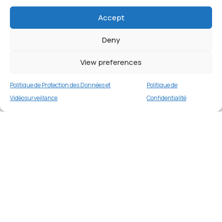
Accept
Deny
View preferences
Politique de Protection des Données et
Politique de
Vidéosurveillance
Confidentialité
Coque DIVI silicone pour iPhone 11 Pro Max
6,5 pouces – Vert Clair
Merci
€
14.99
Buy now
Merci de votre visite et de votre fidélité.