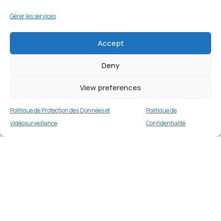
Gérer les services
Accept
Deny
View preferences
Politique de Protection des Données et
Politique de
Vidéosurveillance
Confidentialité
Coque avec support annulaire pour Samsung
Galaxy Z Fold3 5G – Or Rose
Merci
€
17.99
Buy now
Merci de votre visite et de votre fidélité.