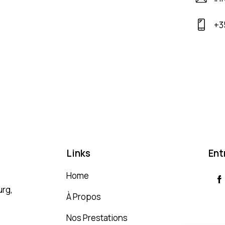
+3
Links
Ent
Home
rg,
À Propos
Nos Prestations