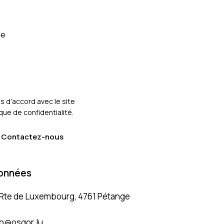
is d'accord avec le site
ique de confidentialité
.
onnées
 Rte de Luxembourg, 4761 Pétange
fo@osgor.lu