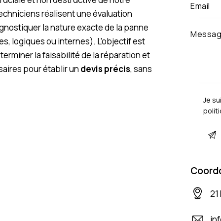
echniciens réalisent une évaluation
agnostiquer la nature exacte de la panne
logiques ou internes). L’objectif est
terminer la faisabilité de la réparation et
saires pour établir un
devis précis
, sans
Je su
polit
Coord
21
in