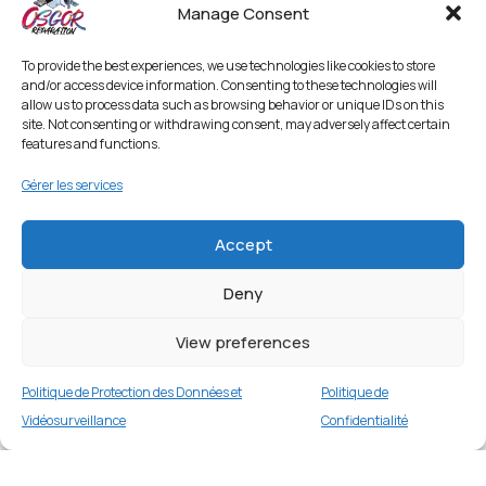
Manage Consent
To provide the best experiences, we use technologies like cookies to store
and/or access device information. Consenting to these technologies will
allow us to process data such as browsing behavior or unique IDs on this
site. Not consenting or withdrawing consent, may adversely affect certain
features and functions.
Gérer les services
Accept
Deny
View preferences
Politique de Protection des Données et
Politique de
Vidéosurveillance
Confidentialité
Bracelet silicone 22mm pour Samsung Gear