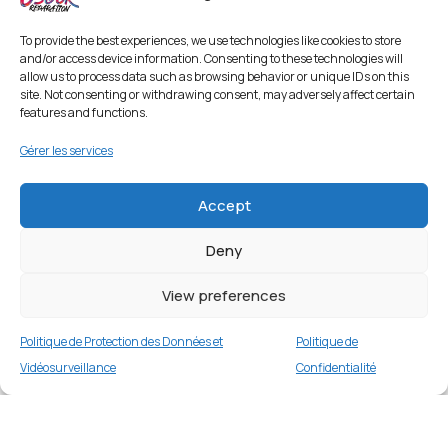
To provide the best experiences, we use technologies like cookies to store
and/or access device information. Consenting to these technologies will
allow us to process data such as browsing behavior or unique IDs on this
site. Not consenting or withdrawing consent, may adversely affect certain
features and functions.
Gérer les services
Accept
Deny
View preferences
Politique de Protection des Données et
Politique de
Vidéosurveillance
Confidentialité
Coque PC ultra-mince pour iPhone 13 Pro Max
6,7 pouces – Violet