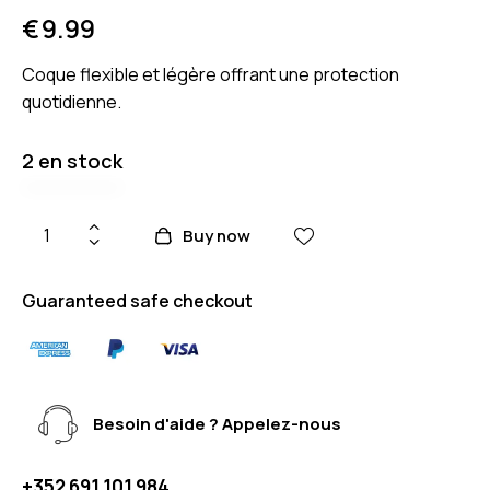
€
9.99
Coque flexible et légère offrant une protection
quotidienne.
2 en stock
Buy now
Guaranteed safe checkout
Besoin d'aide ? Appelez-nous
+352 691 101 984