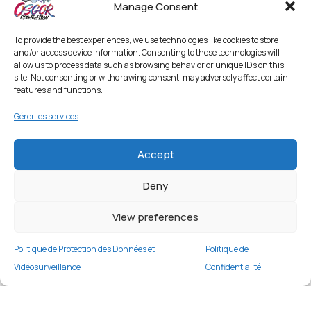
Manage Consent
To provide the best experiences, we use technologies like cookies to store
and/or access device information. Consenting to these technologies will
allow us to process data such as browsing behavior or unique IDs on this
site. Not consenting or withdrawing consent, may adversely affect certain
features and functions.
Gérer les services
Accept
Deny
View preferences
Politique de Protection des Données et
Politique de
Vidéosurveillance
Confidentialité
APPLE IPAD AIR 2 64GB SILVER WIFI