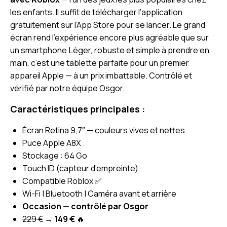
les enfants. Il suffit de télécharger l’application
gratuitement sur l’App Store pour se lancer. Le grand
écran rend l’expérience encore plus agréable que sur
un smartphone.Léger, robuste et simple à prendre en
main, c’est une tablette parfaite pour un premier
appareil Apple — à un prix imbattable. Contrôlé et
vérifié par notre équipe Osgor.
Caractéristiques principales :
Écran Retina 9,7″ — couleurs vives et nettes
Puce Apple A8X
Stockage : 64 Go
Touch ID (capteur d’empreinte)
Compatible Roblox ✅
Wi-Fi | Bluetooth | Caméra avant et arrière
Occasion — contrôlé par Osgor
229 €
→
149 €
🔥