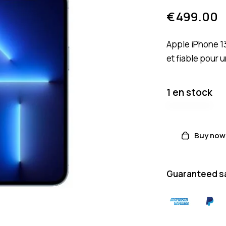
€
499.00
Apple iPhone 1
et fiable pour 
1 en stock
Buy now
Guaranteed s