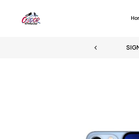
Ho
FIRST PURCHASE
SIG