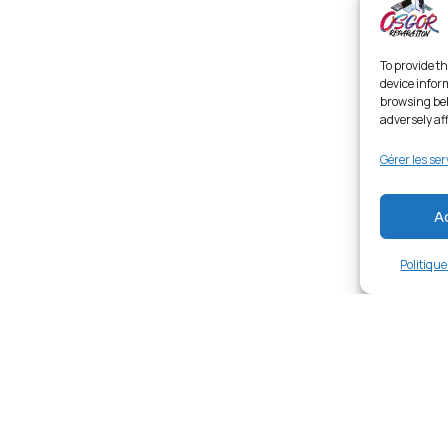
To provide th
device infor
browsing beh
adversely af
Gérer les ser
A
Politiqu
Links
Ent
Home