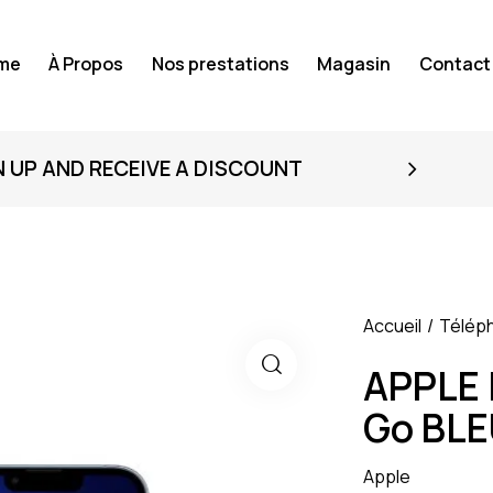
me
À Propos
Nos prestations
Magasin
Contact
N UP AND RECEIVE A DISCOUNT
Accueil
Télép
APPLE 
Go BL
Apple