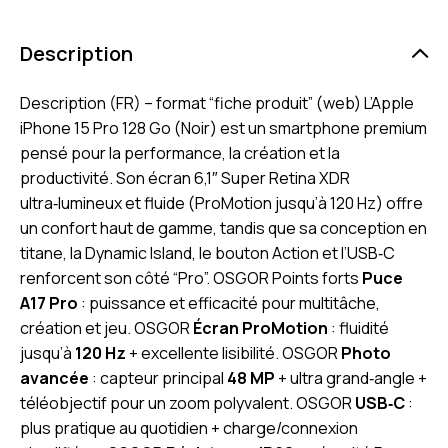
Description
Description (FR) – format “fiche produit” (web) L’Apple
iPhone 15 Pro 128 Go (Noir) est un smartphone premium
pensé pour la performance, la création et la
productivité. Son écran 6,1″ Super Retina XDR
ultra‑lumineux et fluide (ProMotion jusqu’à 120 Hz) offre
un confort haut de gamme, tandis que sa conception en
titane, la Dynamic Island, le bouton Action et l’USB‑C
renforcent son côté “Pro”. OSGOR Points forts
Puce
A17 Pro
: puissance et efficacité pour multitâche,
création et jeu. OSGOR
Écran ProMotion
: fluidité
jusqu’à
120 Hz
+ excellente lisibilité. OSGOR
Photo
avancée
: capteur principal
48 MP
+ ultra grand‑angle +
téléobjectif pour un zoom polyvalent. OSGOR
USB‑C
:
plus pratique au quotidien + charge/connexion