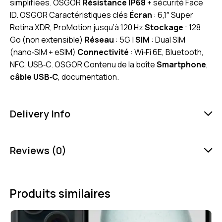
simplifiées. OSGOR
Résistance IP68
+ sécurité Face
ID. OSGOR Caractéristiques clés
Écran
: 6,1″ Super
Retina XDR, ProMotion jusqu’à 120 Hz
Stockage
: 128
Go (non extensible)
Réseau
: 5G |
SIM
: Dual SIM
(nano‑SIM + eSIM)
Connectivité
: Wi‑Fi 6E, Bluetooth,
NFC, USB‑C. OSGOR Contenu de la boîte
Smartphone
,
câble USB‑C
, documentation.
Delivery Info
Reviews (0)
Produits similaires