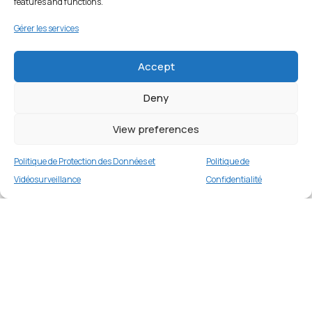
features and functions.
Gérer les services
Accept
Deny
View preferences
Politique de Protection des Données et
Politique de
Vidéosurveillance
Confidentialité
Étui livre A53 5G – Noir
Merci
3 en stock
€
16.99
Merci de votre visite et de votre fidélité.
Buy now