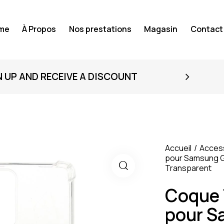
me
À Propos
Nos prestations
Magasin
Contact
N UP AND RECEIVE A DISCOUNT
Accueil
Acces
pour Samsung G
Transparent
Coque 
pour S