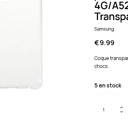
4G/A52
Transp
Samsung
€
9.99
Coque transpare
chocs.
5 en stock