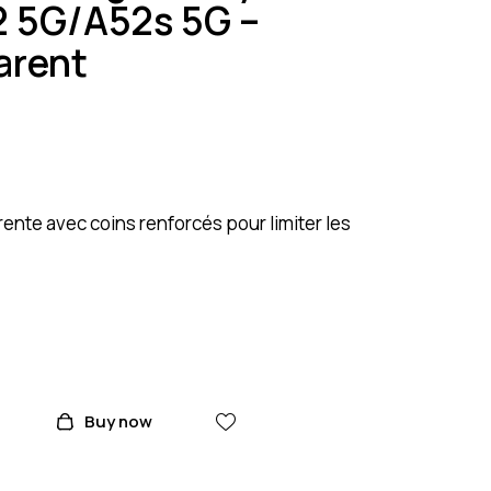
 5G/A52s 5G –
arent
nte avec coins renforcés pour limiter les
Buy now