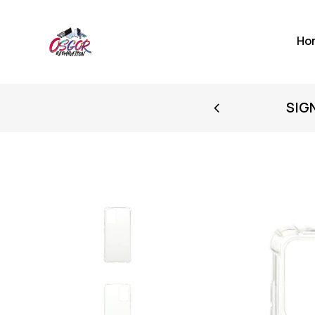
Ho
FIRST PURCHASE
SIG