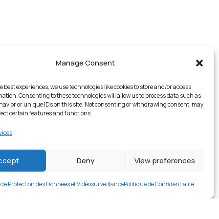
Manage Consent
e best experiences, we use technologies like cookies to store and/or access
mation. Consenting to these technologies will allow us to process data such as
avior or unique IDs on this site. Not consenting or withdrawing consent, may
fect certain features and functions.
vices
5 en stock
ccept
Deny
View preferences
nt
€
9.99
Buy now
e de Protection des Données et Vidéosurveillance
Politique de Confidentialité