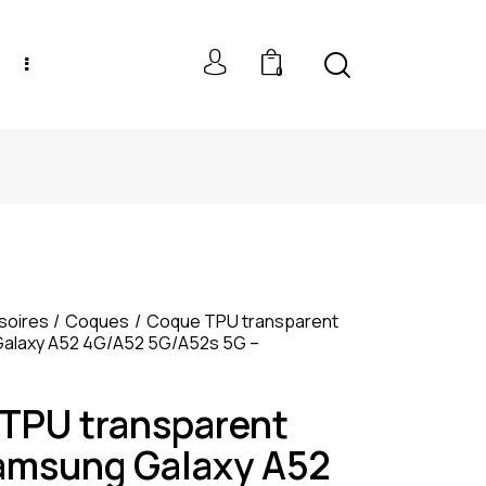
0
NEW MODELS: UP TO 60% OFF
soires
Coques
Coque TPU transparent
alaxy A52 4G/A52 5G/A52s 5G –
TPU transparent
amsung Galaxy A52