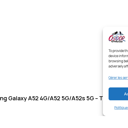
To provide th
device infor
browsing beh
adversely af
Gérer les ser
A
ng Galaxy A52 4G/A52 5G/A52s 5G – Transpare
Politiqu