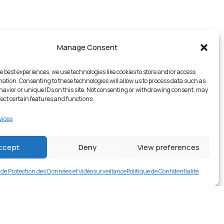
Manage Consent
e best experiences, we use technologies like cookies to store and/or access
mation. Consenting to these technologies will allow us to process data such as
avior or unique IDs on this site. Not consenting or withdrawing consent, may
fect certain features and functions.
vices
2 en stock
ccept
Deny
View preferences
€
14.99
Buy now
e de Protection des Données et Vidéosurveillance
Politique de Confidentialité