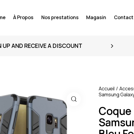
me
À Propos
Nos prestations
Magasin
Contact
N UP AND RECEIVE A DISCOUNT
Accueil
Acces
Samsung Galaxy
Coque 
Samsun
Bleu F