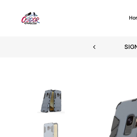
Ho
FIRST PURCHASE
SIG