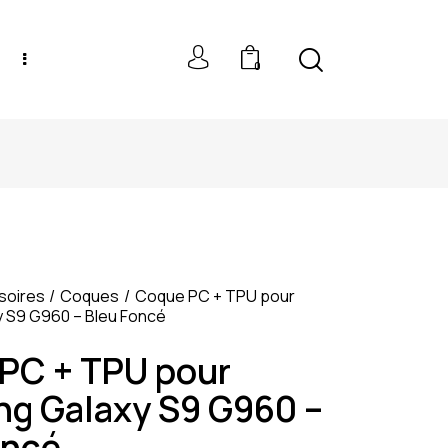
0
NEW MODELS: UP TO 60% OFF
soires
Coques
Coque PC + TPU pour
 S9 G960 – Bleu Foncé
PC + TPU pour
g Galaxy S9 G960 –
oncé