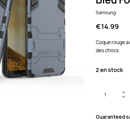
Samsung
€
14.99
Coque rouge av
des chocs.
2 en stock
Guaranteed s