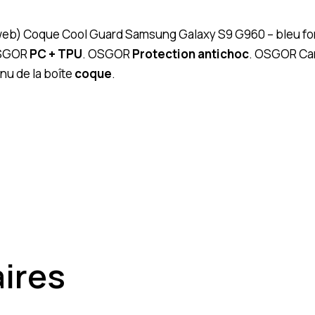
 (web) Coque Cool Guard Samsung Galaxy S9 G960 – bleu fo
OSGOR
PC + TPU
. OSGOR
Protection antichoc
. OSGOR Car
u de la boîte
coque
.
aires