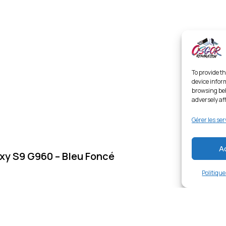
To provide th
device infor
browsing beh
adversely af
Gérer les ser
A
y S9 G960 – Bleu Foncé
Politiqu