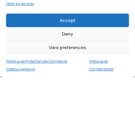
Gérer les services
Accept
Deny
View preferences
Politique de Protection des Données et
Politique de
Vidéosurveillance
Confidentialité
Coque Aimo Dux Ducis pour Apple iPhone 16
MagSafe – Noir
Merci
2 en stock
€
19.99
Merci de votre visite et de votre fidélité.
Buy now