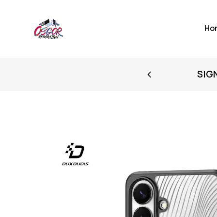
Ho
FIRST PURCHASE
SIG