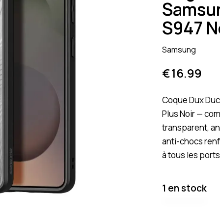
Samsun
S947 N
Samsung
€
16.99
Coque Dux Duc
Plus Noir — co
transparent, a
anti-chocs renf
à tous les port
1 en stock