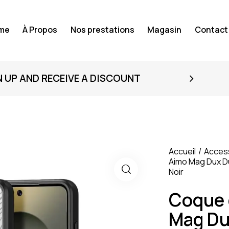
me
À Propos
Nos prestations
Magasin
Contact
N UP AND RECEIVE A DISCOUNT
Accueil
Acces
Aimo Mag Dux D
Noir
Coque 
Mag Du