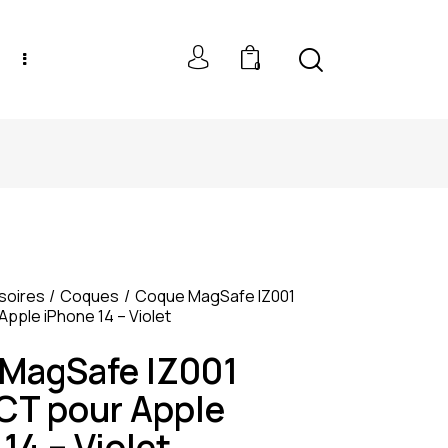
0
NEW MODELS: UP TO 60% OFF
soires
Coques
Coque MagSafe IZ001
ple iPhone 14 – Violet
MagSafe IZ001
T pour Apple
14 – Violet