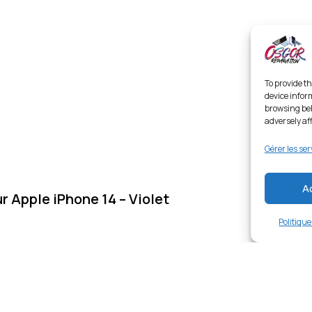
To provide th
device infor
browsing beh
adversely af
Gérer les ser
A
Apple iPhone 14 – Violet
Politiqu