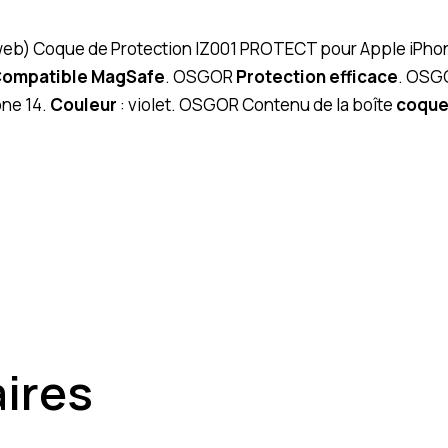
(web) Coque de Protection IZ001 PROTECT pour Apple iPhone
ompatible MagSafe
. OSGOR
Protection efficace
. OS
one 14.
Couleur
: violet. OSGOR Contenu de la boîte
coqu
aires