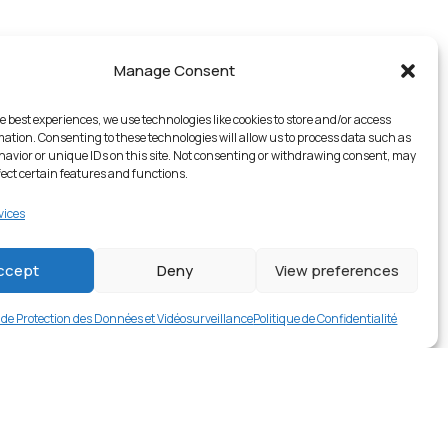
Manage Consent
e best experiences, we use technologies like cookies to store and/or access
mation. Consenting to these technologies will allow us to process data such as
avior or unique IDs on this site. Not consenting or withdrawing consent, may
fect certain features and functions.
vices
1 en stock
ccept
Deny
View preferences
€
16.99
Buy now
e de Protection des Données et Vidéosurveillance
Politique de Confidentialité