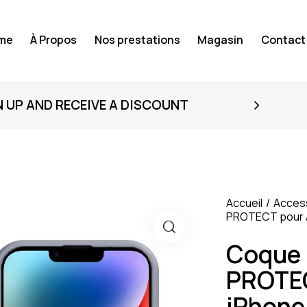
me
À Propos
Nos prestations
Magasin
Contact
N UP AND RECEIVE A DISCOUNT
Accueil
Acces
PROTECT pour Ap
Coque 
PROTEC
iPhone 