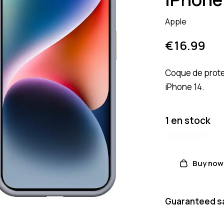
Apple
€
16.99
Coque de prote
iPhone 14.
1 en stock
Buy now
Guaranteed s