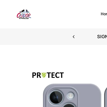
Ho
FIRST PURCHASE
SIG