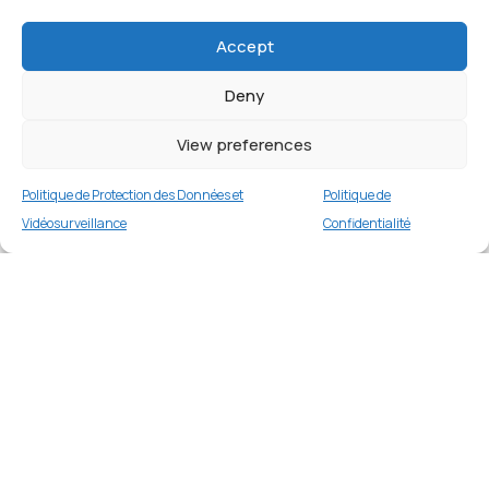
Accept
Deny
View preferences
Politique de Protection des Données et
Politique de
Vidéosurveillance
Confidentialité
Coque de protection pour Samsung A56 5G
Merci
6 en stock
€
9.99
Merci de votre visite et de votre fidélité.
Buy now