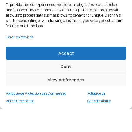
To provide the best experiences, we use technologies like cookies to store
and/or access device information. Consenting to these technologies will
allow us to process data such as browsing behavior or unique IDs on this
site. Not consenting or withdrawing consent, may adversely affect certain
features and functions.
Gérer les services
Accept
Deny
Coque de protection pour Samsung Galaxy
S25 Plus – Bleu Marine
View preferences
1 en stock
Politique de Protection des Données et
Politique de
€
9.99
Buy now
Vidéosurveillance
Confidentialité
Merci