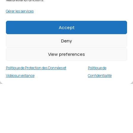
Gérer les services
Accept
Deny
View preferences
Politique de Protection des Données et
Politique de
Vidéosurveillance
Confidentialité
Coque antichoc pour OPPO A78 5G / A58 5G /
A10X
Merci
2 en stock
€
16.99
Merci de votre visite et de votre fidélité.
Buy now