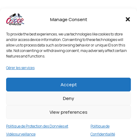
Manage Consent
To provide the best experiences, we use technologies like cookies to store
and/or access device information. Consenting to these technologies will
allow us to process data such as browsing behavior or unique IDs on this
site. Not consenting or withdrawing consent, may adversely affect certain
features and functions.
Gérer les services
Accept
Deny
Coque Étanche pour Smartphone Universelle
6.8″ avec Bouton Photo Vert
View preferences
1 en stock
Politique de Protection des Données et
Politique de
€
34.99
Buy now
Vidéosurveillance
Confidentialité