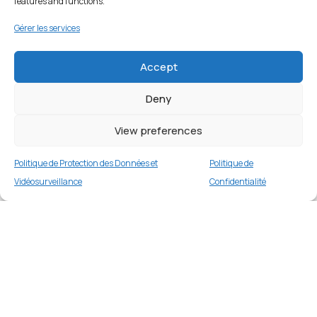
features and functions.
Gérer les services
Accept
Deny
View preferences
Politique de Protection des Données et
Politique de
Vidéosurveillance
Confidentialité
Coque silicone compatible pour Apple iPhone
17 Pro Max (#18) – Noir
Merci
2 en stock
€
14.99
Merci de votre visite et de votre fidélité.
Buy now