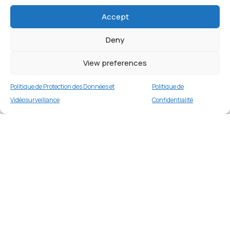
Accept
Deny
View preferences
Politique de Protection des Données et
Politique de
Vidéosurveillance
Confidentialité
Coque Silicone MagSafe Compatible pour
Samsung Galaxy A57 5G A576 Transparent
Merci
1 en stock
€
14.99
Merci de votre visite et de votre fidélité.
Buy now