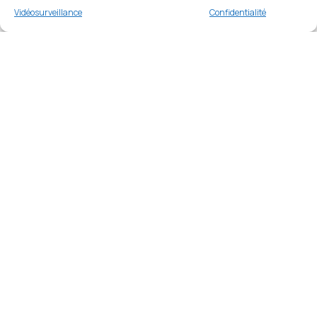
Buy now
Vidéosurveillance
Confidentialité
Merci
Merci de votre visite et de votre fidélité.