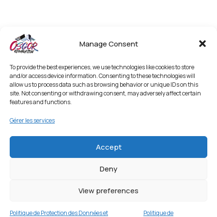
Manage Consent
To provide the best experiences, we use technologies like cookies to store
and/or access device information. Consenting to these technologies will
allow us to process data such as browsing behavior or unique IDs on this
site. Not consenting or withdrawing consent, may adversely affect certain
features and functions.
Gérer les services
Accept
Deny
Coque Silicone Renforcée PROTECT pour
Apple iPhone 15 Pro Max Transparent
View preferences
4 en stock
Politique de Protection des Données et
Politique de
€
9.99