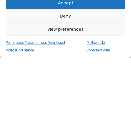
Accept
Deny
Coque Silicone Renforcée PROTECT pour
Samsung Galaxy A26 5G A266/Galaxy A17 5G
A176 Transparent
View preferences
2 en stock
Politique de Protection des Données et
Politique de
€
9.99
Buy now
Vidéosurveillance
Confidentialité
Merci
Merci de votre visite et de votre fidélité.