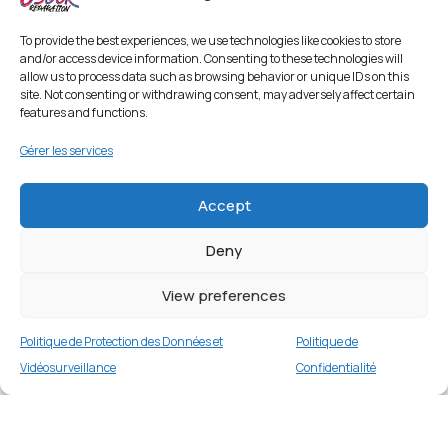
To provide the best experiences, we use technologies like cookies to store
and/or access device information. Consenting to these technologies will
allow us to process data such as browsing behavior or unique IDs on this
site. Not consenting or withdrawing consent, may adversely affect certain
features and functions.
Gérer les services
Accept
Deny
View preferences
Politique de Protection des Données et
Politique de
Vidéosurveillance
Confidentialité
Coque acrylique + TPU pour Samsung Galaxy
S9 G960 – Transparent