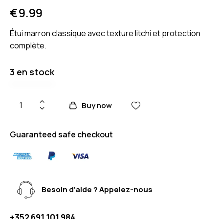
€
9.99
Étui marron classique avec texture litchi et protection
complète.
3 en stock
Buy now
Guaranteed safe checkout
Besoin d'aide ? Appelez-nous
+352 691 101 984