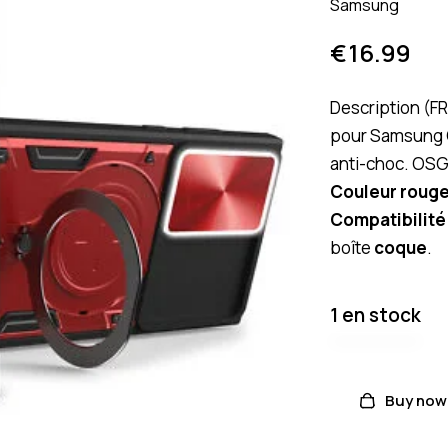
Samsung
€
16.99
Description (FR
pour Samsung G
anti-choc. OSG
Couleur roug
Compatibilité
boîte
coque
.
1 en stock
Buy now