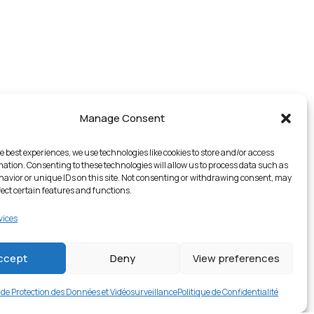
Manage Consent
e best experiences, we use technologies like cookies to store and/or access
mation. Consenting to these technologies will allow us to process data such as
avior or unique IDs on this site. Not consenting or withdrawing consent, may
fect certain features and functions.
vices
1 en stock
ccept
Deny
View preferences
€
16.99
Buy now
e de Protection des Données et Vidéosurveillance
Politique de Confidentialité