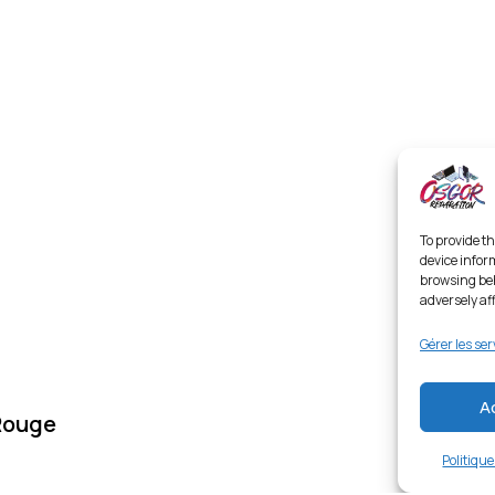
To provide th
device infor
browsing beh
adversely af
Gérer les ser
A
Rouge
Politiqu