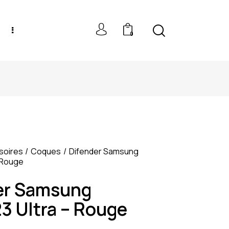
0
NEW MODELS: UP TO 60% OFF
soires
Coques
Difender Samsung
 Rouge
er Samsung
3 Ultra – Rouge