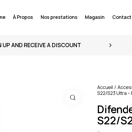
me
À Propos
Nos prestations
Magasin
Contact
N UP AND RECEIVE A DISCOUNT
Accueil
Acces
S22/S23 Ultra –
Difend
S22/S2